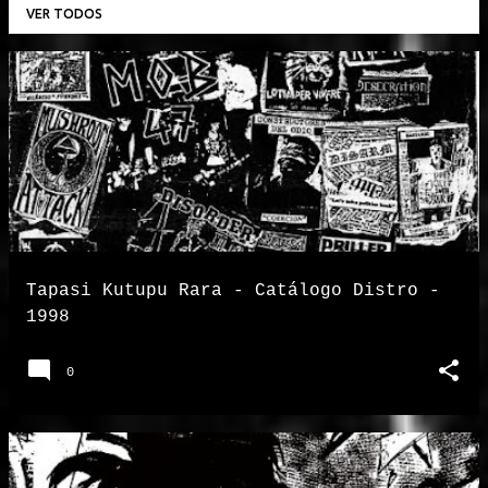
VER TODOS
P
o
s
t
a
g
e
n
Tapasi Kutupu Rara - Catálogo Distro -
s
1998
0