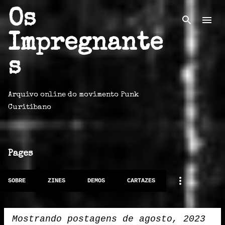
Os
Pular para o conteúdo principal
Impregnante
s
Arquivo online do movimento Punk
Curitibano
Pages
SOBRE
ZINES
DEMOS
CARTAZES
Mostrando postagens de agosto, 2023