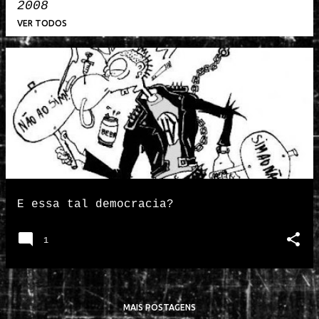
2008
VER TODOS
P
o
s
t
a
g
e
n
E essa tal democracia?
s
1
MAIS POSTAGENS