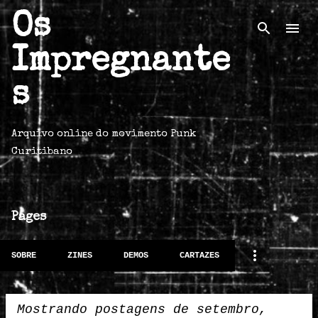
Os
Pular para o conteúdo principal
Impregnante
s
Arquivo online do movimento Punk
Curitibano
Pages
SOBRE
ZINES
DEMOS
CARTAZES
Mostrando postagens de setembro,