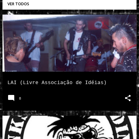
VER TODOS
P
o
s
t
a
g
e
n
LAI (Livre Associação de Idéias)
s
8