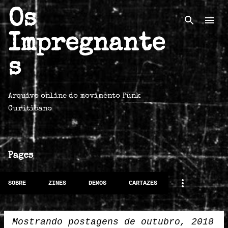
Os
Pular para o conteúdo principal
Impregnante
s
Arquivo online do movimento Punk
Curitibano
Pages
SOBRE
ZINES
DEMOS
CARTAZES
Mostrando postagens de outubro, 2018