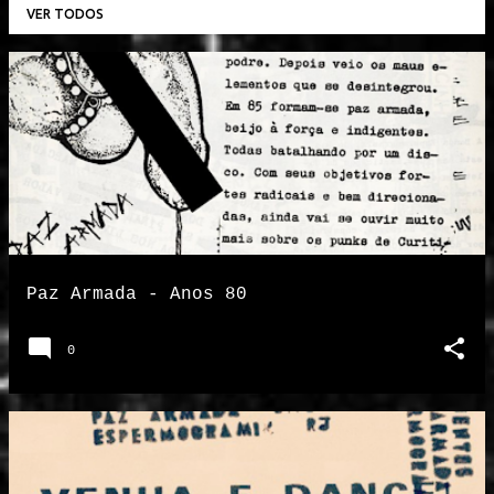
VER TODOS
P
o
s
t
a
g
e
n
Paz Armada - Anos 80
s
0