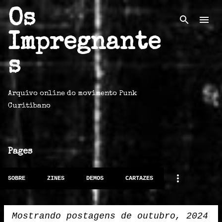
Os
Pular para o conteúdo principal
Impregnante
s
Arquivo online do movimento Punk
Curitibano
Pages
SOBRE
ZINES
DEMOS
CARTAZES
Mostrando postagens de outubro, 2024