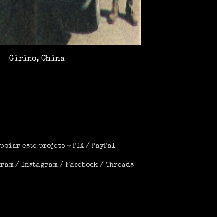
Girino, China
poiar este projeto →
PIX
/
PayPal
gram
/
Instagram
/
Facebook
/
Threads