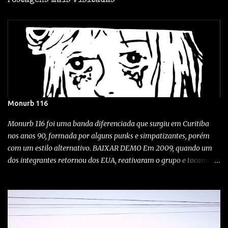
Postagens mais visitadas
Monurb 116
Monurb 116 foi uma banda diferenciada que surgiu em Curitiba
nos anos 90, formada por alguns punks e simpatizantes, porém
com um estilo alternativo. BAIXAR DEMO Em 2009, quando um
dos integrantes retornou dos EUA, reativaram o grupo e tocaram
em alguns shows aqui na cidade. A exótica banda, desta vez
tocando no Kroeg bar em Curitiba! Wonka bar 2009 Festival Noise,
Clube Curupira / 23/10/1999 O quê? Show com Monurb 116,
Vertedero, Abutres e Idiotas Berrantes Quando? 12-09-09 Onde?
No rock'n'roll Bar, Campo largo Rock City Como? A punkaiada