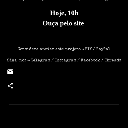
Hoje, 10h
Ouça pelo site
https://periferiaresiste.site.radio.br/
Considere apoiar este projeto →
PIX
/
PayPal
Siga-nos →
Telegram
/
Instagram
/
Facebook
/
Threads
C
o