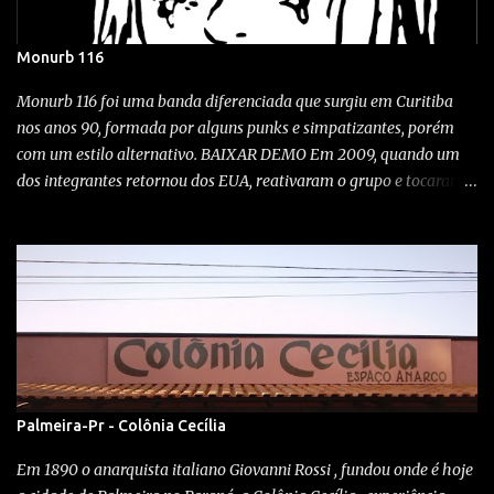
Monurb 116
Monurb 116 foi uma banda diferenciada que surgiu em Curitiba
nos anos 90, formada por alguns punks e simpatizantes, porém
com um estilo alternativo. BAIXAR DEMO Em 2009, quando um
dos integrantes retornou dos EUA, reativaram o grupo e tocaram
em alguns shows aqui na cidade. A exótica banda, desta vez
tocando no Kroeg bar em Curitiba! Wonka bar 2009 Festival Noise,
Clube Curupira / 23/10/1999 O quê? Show com Monurb 116,
Vertedero, Abutres e Idiotas Berrantes Quando? 12-09-09 Onde?
No rock'n'roll Bar, Campo largo Rock City Como? A punkaiada
tomou conta do território no bar do boca... Monurb renascendo
das trevas após quase 8 anos... MAIS MONURB
Noise/indie/industrial de Monurb 116 , calando o público da
bodega. El Vertedero toca (o horror) Eskorbuto! ............... Os
Palmeira-Pr - Colônia Cecília
Impregnantes é um blog DIY sem fins lucrativos, sem anúncios
Em 1890 o anarquista italiano Giovanni Rossi , fundou onde é hoje
para atrapalhar sua navegação, sem conteúdo pago, sem