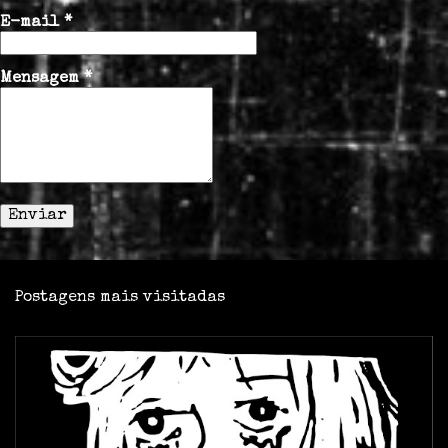
i
E-mail
*
o
s
Mensagem
*
Postagens mais visitadas