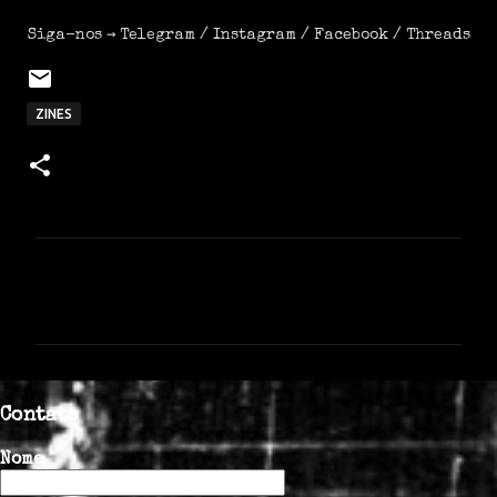
Siga-nos →
Telegram
/
Instagram
/
Facebook
/
Threads
ZINES
C
o
m
e
n
Contato
t
á
Nome
r