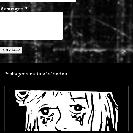
o
s
Mensagem
*
Postagens mais visitadas