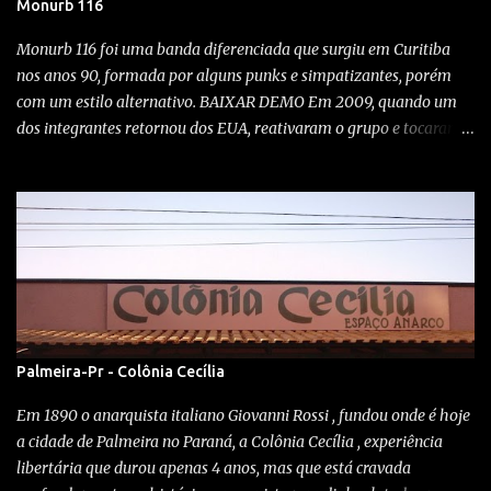
Monurb 116
Monurb 116 foi uma banda diferenciada que surgiu em Curitiba
nos anos 90, formada por alguns punks e simpatizantes, porém
com um estilo alternativo. BAIXAR DEMO Em 2009, quando um
dos integrantes retornou dos EUA, reativaram o grupo e tocaram
em alguns shows aqui na cidade. A exótica banda, desta vez
tocando no Kroeg bar em Curitiba! Wonka bar 2009 Festival Noise,
Clube Curupira / 23/10/1999 O quê? Show com Monurb 116,
Vertedero, Abutres e Idiotas Berrantes Quando? 12-09-09 Onde?
No rock'n'roll Bar, Campo largo Rock City Como? A punkaiada
tomou conta do território no bar do boca... Monurb renascendo
das trevas após quase 8 anos... MAIS MONURB
Noise/indie/industrial de Monurb 116 , calando o público da
bodega. El Vertedero toca (o horror) Eskorbuto! ............... Os
Palmeira-Pr - Colônia Cecília
Impregnantes é um blog DIY sem fins lucrativos, sem anúncios
Em 1890 o anarquista italiano Giovanni Rossi , fundou onde é hoje
para atrapalhar sua navegação, sem conteúdo pago, sem
a cidade de Palmeira no Paraná, a Colônia Cecília , experiência
algoritmos manipulando o que você vê...
libertária que durou apenas 4 anos, mas que está cravada