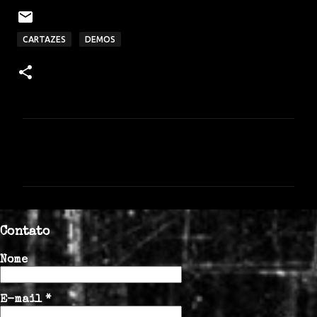
CARTAZES
DEMOS
C
o
m
e
n
Contato
t
á
Nome
r
i
E-mail
*