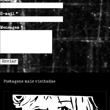
á
Nome
r
i
E-mail
*
o
s
Mensagem
*
Postagens mais visitadas