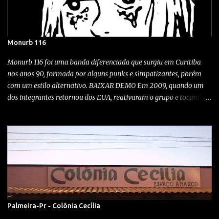
Monurb 116
Monurb 116 foi uma banda diferenciada que surgiu em Curitiba
nos anos 90, formada por alguns punks e simpatizantes, porém
com um estilo alternativo. BAIXAR DEMO Em 2009, quando um
dos integrantes retornou dos EUA, reativaram o grupo e tocaram
em alguns shows aqui na cidade. A exótica banda, desta vez
tocando no Kroeg bar em Curitiba! Wonka bar 2009 Festival Noise,
Clube Curupira / 23/10/1999 O quê? Show com Monurb 116,
Vertedero, Abutres e Idiotas Berrantes Quando? 12-09-09 Onde?
No rock'n'roll Bar, Campo largo Rock City Como? A punkaiada
tomou conta do território no bar do boca... Monurb renascendo
das trevas após quase 8 anos... MAIS MONURB
Noise/indie/industrial de Monurb 116 , calando o público da
bodega. El Vertedero toca (o horror) Eskorbuto! ............... Os
Palmeira-Pr - Colônia Cecília
Impregnantes é um blog DIY sem fins lucrativos, sem anúncios