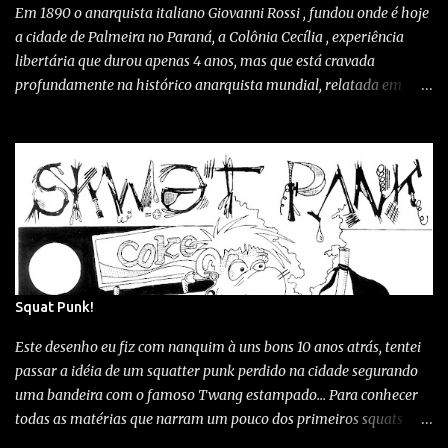
Em 1890 o anarquista italiano Giovanni Rossi , fundou onde é hoje
para atrapalhar sua navegação, sem conteúdo pago, sem
a cidade de Palmeira no Paraná, a Colônia Cecília , experiência
algoritmos manipulando o que você vê...
libertária que durou apenas 4 anos, mas que está cravada
profundamente na histórico anarquista mundial, relatada em
vários e dispersos livros... Sites... Em filmes como "O Pão Negro" e
"Cecícia"(longa franco-italiano) e até mesmo em peças de teatro
como " Colônia Cecília - Um pouco de ideal e polenta " de Renata
Palottini. Este relevante trecho histórico, às vezes desconhecido e
outros incompreendido, chega também hoje em dia à orgulhar
parte da comunidade de Palmeira, até mesmo e secretaria de
cultura adotou o "a na bola" como símbolo do trajeto histórico-
rural "Caminhos da Cecília" rota que recebeu a visita de pessoas
do mundo afora em busca do resgate memorial da única
Squat Punk!
experiência anarquista da América Latina. Também a Câmara
Este desenho eu fiz com nanquim à uns bons 10 anos atrás, tentei
Municipal de Palmeira instituiu o Dia e Semana Comemorativa à
passar a idéia de um squatter punk perdido na cidade segurando
Colônia Cecília,...
uma bandeira com o famoso Twang estampado... Para conhecer
todas as matérias que narram um pouco dos primeiros squats
daqui de Curitiba clica neste LINK Squat kaazaa (1995) 1º ocupado