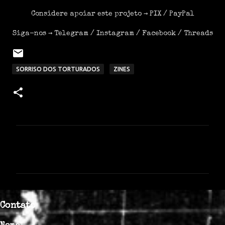
Considere apoiar este projeto →
PIX
/
PayPal
Siga-nos →
Telegram
/
Instagram
/
Facebook
/
Threads
SORRISO DOS TORTURADOS
ZINES
C
o
m
e
n
Contato
t