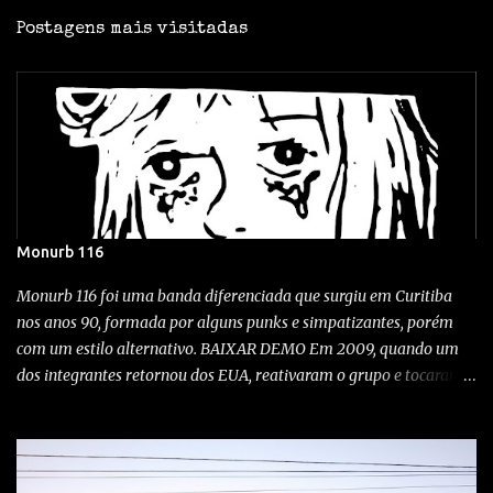
Postagens mais visitadas
Monurb 116
Monurb 116 foi uma banda diferenciada que surgiu em Curitiba
nos anos 90, formada por alguns punks e simpatizantes, porém
com um estilo alternativo. BAIXAR DEMO Em 2009, quando um
dos integrantes retornou dos EUA, reativaram o grupo e tocaram
em alguns shows aqui na cidade. A exótica banda, desta vez
tocando no Kroeg bar em Curitiba! Wonka bar 2009 Festival Noise,
Clube Curupira / 23/10/1999 O quê? Show com Monurb 116,
Vertedero, Abutres e Idiotas Berrantes Quando? 12-09-09 Onde?