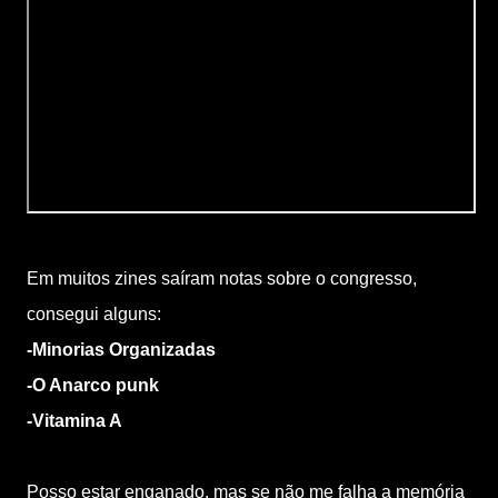
Em muitos zines saíram notas sobre o congresso,
consegui alguns:
-Minorias Organizadas
Rio de Janeiro -RJ
-O Anarco punk
Rio de Janeiro -RJ
-Vitamina A
Porto Alegre - RS
Posso estar enganado, mas se não me falha a memória