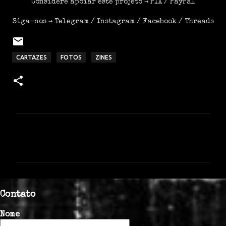
Considere apoiar este projeto →
PIX
/
PayPal
Siga-nos →
Telegram
/
Instagram
/
Facebook
/
Threads
CARTAZES
FOTOS
ZINES
C
o
m
e
n
Contato
t
á
Nome