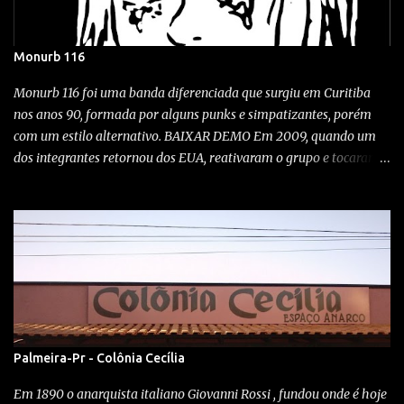
Monurb 116
Monurb 116 foi uma banda diferenciada que surgiu em Curitiba
nos anos 90, formada por alguns punks e simpatizantes, porém
com um estilo alternativo. BAIXAR DEMO Em 2009, quando um
dos integrantes retornou dos EUA, reativaram o grupo e tocaram
em alguns shows aqui na cidade. A exótica banda, desta vez
tocando no Kroeg bar em Curitiba! Wonka bar 2009 Festival Noise,
Clube Curupira / 23/10/1999 O quê? Show com Monurb 116,
Vertedero, Abutres e Idiotas Berrantes Quando? 12-09-09 Onde?
No rock'n'roll Bar, Campo largo Rock City Como? A punkaiada
tomou conta do território no bar do boca... Monurb renascendo
das trevas após quase 8 anos... MAIS MONURB
Noise/indie/industrial de Monurb 116 , calando o público da
bodega. El Vertedero toca (o horror) Eskorbuto! ............... Os
Palmeira-Pr - Colônia Cecília
Impregnantes é um blog DIY sem fins lucrativos, sem anúncios
Em 1890 o anarquista italiano Giovanni Rossi , fundou onde é hoje
para atrapalhar sua navegação, sem conteúdo pago, sem