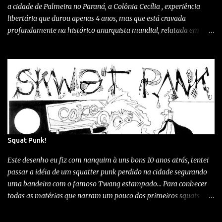
a cidade de Palmeira no Paraná, a Colônia Cecília , experiência
algoritmos manipulando o que você vê...
libertária que durou apenas 4 anos, mas que está cravada
profundamente na histórico anarquista mundial, relatada em
vários e dispersos livros... Sites... Em filmes como "O Pão Negro" e
"Cecícia"(longa franco-italiano) e até mesmo em peças de teatro
como " Colônia Cecília - Um pouco de ideal e polenta " de Renata
Palottini. Este relevante trecho histórico, às vezes desconhecido e
outros incompreendido, chega também hoje em dia à orgulhar
parte da comunidade de Palmeira, até mesmo e secretaria de
cultura adotou o "a na bola" como símbolo do trajeto histórico-
rural "Caminhos da Cecília" rota que recebeu a visita de pessoas
do mundo afora em busca do resgate memorial da única
Squat Punk!
experiência anarquista da América Latina. Também a Câmara
Este desenho eu fiz com nanquim à uns bons 10 anos atrás, tentei
Municipal de Palmeira instituiu o Dia e Semana Comemorativa à
passar a idéia de um squatter punk perdido na cidade segurando
Colônia Cecília,...
uma bandeira com o famoso Twang estampado... Para conhecer
todas as matérias que narram um pouco dos primeiros squats
daqui de Curitiba clica neste LINK Squat kaazaa (1995) 1º ocupado
em Curitiba...