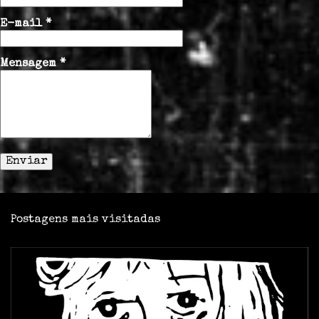
r
i
E-mail
*
o
s
Mensagem
*
Postagens mais visitadas