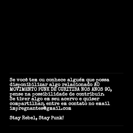
t
á
r
i
o
s
Se você tem ou conhece alguém que possa
P
disponibilizar algo relacionado AO
o
MOVIMENTO PUNK DE CURITIBA NOS ANOS 90,
s
pense na possibilidade de contribuir.
t
Se tiver algo em seu acervo e quiser
a
compartilhar, entre em contato no email
r
impregnantes@gmail.com
u
m
Stay Rebel, Stay Punk!
c
o
m