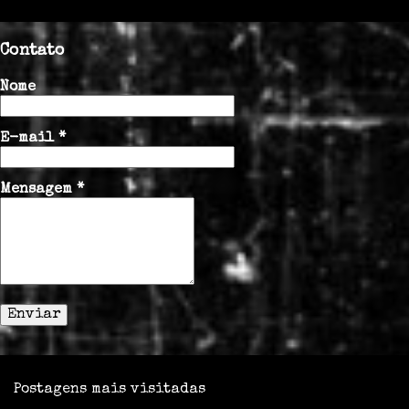
e
n
t
á
Contato
r
i
Nome
o
E-mail
*
Mensagem
*
Postagens mais visitadas