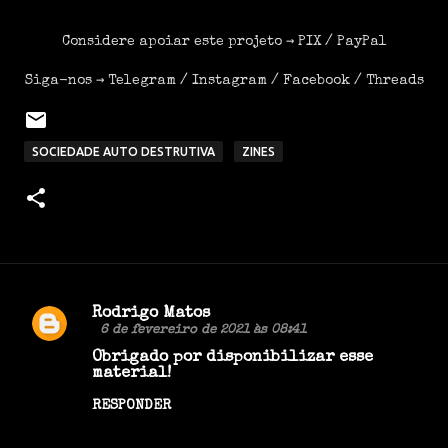
Considere apoiar este projeto →
PIX
/
PayPal
Siga-nos →
Telegram
/
Instagram
/
Facebook
/
Threads
SOCIEDADE AUTO DESTRUTIVA
ZINES
Rodrigo Matos
C
6 de fevereiro de 2021 às 08:41
o
Obrigado por disponibilizar esse
material!
m
RESPONDER
e
n