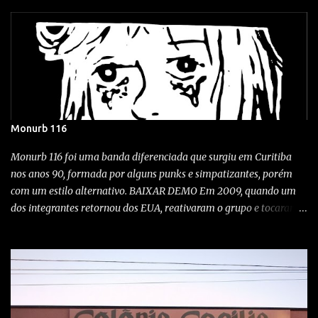
Monurb 116
Monurb 116 foi uma banda diferenciada que surgiu em Curitiba
nos anos 90, formada por alguns punks e simpatizantes, porém
com um estilo alternativo. BAIXAR DEMO Em 2009, quando um
dos integrantes retornou dos EUA, reativaram o grupo e tocaram
em alguns shows aqui na cidade. A exótica banda, desta vez
tocando no Kroeg bar em Curitiba! Wonka bar 2009 Festival Noise,
Clube Curupira / 23/10/1999 O quê? Show com Monurb 116,
Vertedero, Abutres e Idiotas Berrantes Quando? 12-09-09 Onde?
No rock'n'roll Bar, Campo largo Rock City Como? A punkaiada
tomou conta do território no bar do boca... Monurb renascendo