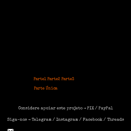
Gênero: Documentário
Origem/Ano: BRA/2006
Formato: rmvb
Áudio: Português
Duração: 77 min
Tamanho: 277 MB
Download Links:
- Rapidshare
Parte1
Parte2
Parte3
- Megaupload
Parte Única
Considere apoiar este projeto →
PIX
/
PayPal
Siga-nos →
Telegram
/
Instagram
/
Facebook
/
Threads