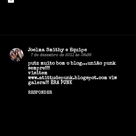
Joelma Smithy e Equipe
C
7 de dezembro de 2011 às 08:36
o
putz muito bom o blog...união punk
sempre!!!!
m
visitem
www.atittudepunk.blogspot.com vlw
e
galera!!! ÊRA PUNK
n
RESPONDER
t
á
r
i
o