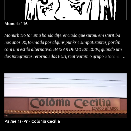
Monurb 116
Monurb 116 foi uma banda diferenciada que surgiu em Curitiba
nos anos 90, formada por alguns punks e simpatizantes, porém
com um estilo alternativo. BAIXAR DEMO Em 2009, quando um
dos integrantes retornou dos EUA, reativaram o grupo e tocaram
em alguns shows aqui na cidade. A exótica banda, desta vez
tocando no Kroeg bar em Curitiba! Wonka bar 2009 Festival Noise,
Clube Curupira / 23/10/1999 O quê? Show com Monurb 116,
Vertedero, Abutres e Idiotas Berrantes Quando? 12-09-09 Onde?
No rock'n'roll Bar, Campo largo Rock City Como? A punkaiada
tomou conta do território no bar do boca... Monurb renascendo
das trevas após quase 8 anos... MAIS MONURB
Noise/indie/industrial de Monurb 116 , calando o público da
bodega. El Vertedero toca (o horror) Eskorbuto! ............... Os
Palmeira-Pr - Colônia Cecília
Impregnantes é um blog DIY sem fins lucrativos, sem anúncios