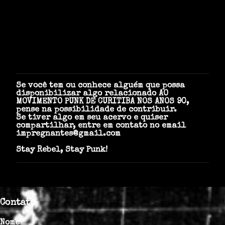
s
Se você tem ou conhece alguém que possa
P
disponibilizar algo relacionado AO
o
MOVIMENTO PUNK DE CURITIBA NOS ANOS 90,
s
pense na possibilidade de contribuir.
t
Se tiver algo em seu acervo e quiser
a
compartilhar, entre em contato no email
r
impregnantes@gmail.com
u
m
Stay Rebel, Stay Punk!
c
o
m
e
n
t
á
Contato
r
i
Nome