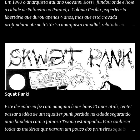
Em 1890 o anarquista italiano Giovanni Rossi , fundou onde é hoje
para atrapalhar sua navegação, sem conteúdo pago, sem
a cidade de Palmeira no Paraná, a Colônia Cecília , experiência
algoritmos manipulando o que você vê...
libertária que durou apenas 4 anos, mas que está cravada
profundamente na histórico anarquista mundial, relatada em
vários e dispersos livros... Sites... Em filmes como "O Pão Negro" e
"Cecícia"(longa franco-italiano) e até mesmo em peças de teatro
como " Colônia Cecília - Um pouco de ideal e polenta " de Renata
Palottini. Este relevante trecho histórico, às vezes desconhecido e
outros incompreendido, chega também hoje em dia à orgulhar
parte da comunidade de Palmeira, até mesmo e secretaria de
cultura adotou o "a na bola" como símbolo do trajeto histórico-
rural "Caminhos da Cecília" rota que recebeu a visita de pessoas
do mundo afora em busca do resgate memorial da única
Squat Punk!
experiência anarquista da América Latina. Também a Câmara
Este desenho eu fiz com nanquim à uns bons 10 anos atrás, tentei
Municipal de Palmeira instituiu o Dia e Semana Comemorativa à
passar a idéia de um squatter punk perdido na cidade segurando
Colônia Cecília,...
uma bandeira com o famoso Twang estampado... Para conhecer
todas as matérias que narram um pouco dos primeiros squats
daqui de Curitiba clica neste LINK Squat kaazaa (1995) 1º ocupado