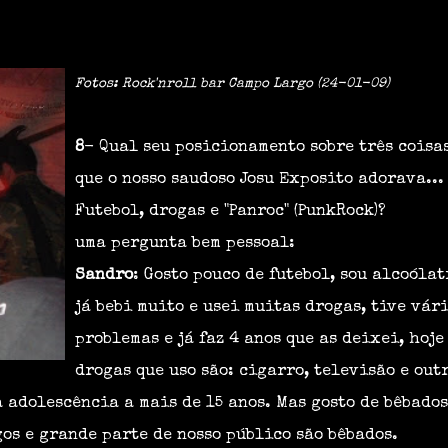
Fotos: Rock'nroll bar Campo Largo (24-01-09)
8
- Qual seu posicionamento sobre três coisa
que o nosso saudoso Josu Exposito adorava...
Futebol, drogas e "Panroc" (PunkRock)?
uma pergunta bem pessoal:
Sandro
: Gosto pouco de futebol, sou alcoólat
já bebi muito e usei muitas drogas, tive vár
problemas e já faz 4 anos que as deixei, hoje
drogas que uso são: cigarro, televisão e out
 adolescência a mais de 15 anos. Mas gosto de bêbados
gos e grande parte de nosso público são bêbados.