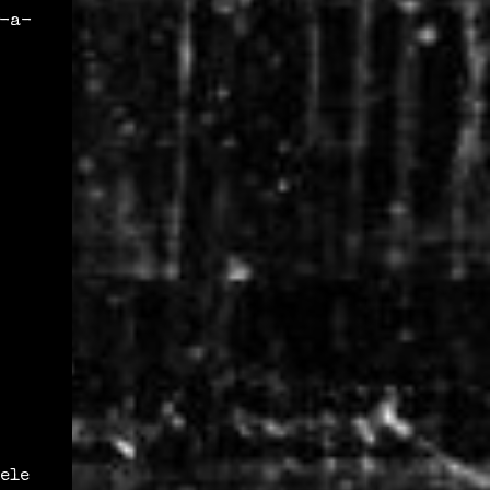
a-a-
ele