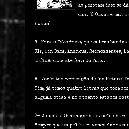
as pessoas; isso se d
dia. (O Orkut é uma 
homem)
5
- Fora o Eskorbuto, que outras bandas
RIP, Sin Dios, Anarkus, Reincidentes, L
influências até fora do Punk.
6
- Vocês tem pretenção de "no Future" 
Sim, já temos quatro letras que tocamo
alguma coisa e no momento estamos bas
7
- Quando o Obama ganhou vocês chorar
Sempre que um político vence damos m