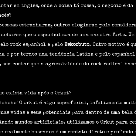
ntar em inglês, onde a coisa tá russa, o negócio é da
ncês?
pessoas estranharam, outros elogiaram pois consider
 acharem que o espanhol soa de uma maneira forte. Um
pelo rock espanhol e pelo
Eskorbuto
. Outro motivo é q
ma e por termos uma tendência latina e pelo espanhol
 sem contar que a agressividade do rock radical basc
ue exista vida após o Orkut?
Hehehe! O orkut é algo superficial, infelizmente muit
suas vidas e seus potenciais para dentro de uma tela 
iando mundos artificiais. utilizamos o Orkut para ce
ue realmente buscamos é um contato direto e profundo 