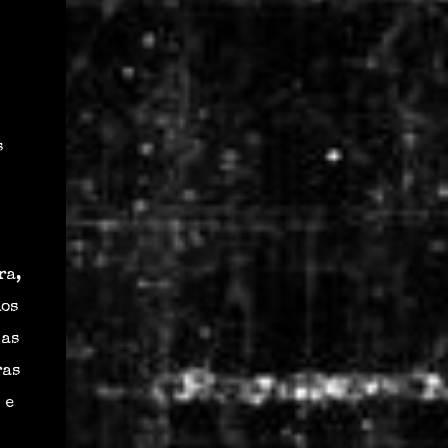
s
ra,
ios
 as
ras
 e