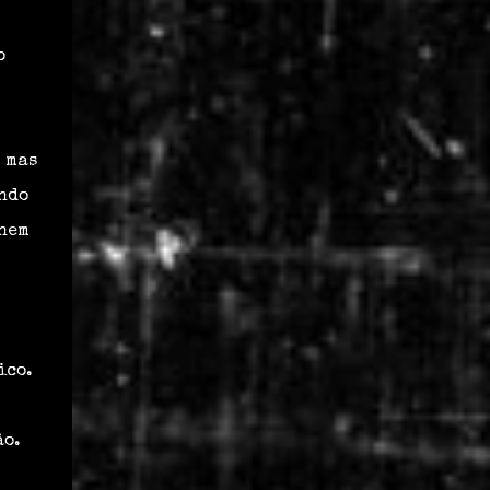
o
o mas
endo
 nem
ico.
ão.