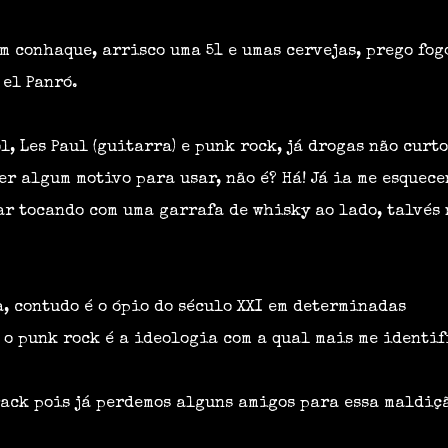
um conhaque, arrisco uma 51 e umas cervejas, prego fog
el Panró.
l, Les Paul (guitarra) e punk rock, já drogas não curt
er algum motivo para usar, não é? Há! Já ia me esquec
ar tocando com uma garrafa de whisky ao lado, talvés
na, contudo é o ópio do século XXI em determinadas
 o punk rock é a ideologia com a qual mais me identif
ack pois já perdemos alguns amigos para essa maldiç