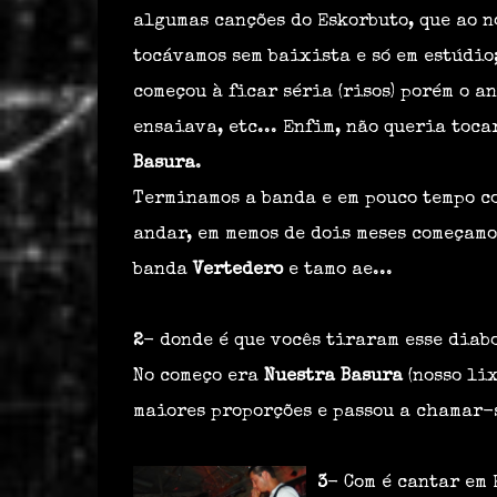
algumas canções do Eskorbuto, que ao n
tocávamos sem baixista e só em estúdio
começou à ficar séria (risos) porém o 
ensaiava, etc... Enfim, não queria toc
Basura
.
Terminamos a banda e em pouco tempo co
andar, em memos de dois meses começamos
banda
Vertedero
e tamo ae...
2
- donde é que vocês tiraram esse diab
No começo era
Nuestra Basur
a
(nosso li
maiores proporções e passou a chamar
3
- Com é cantar em 