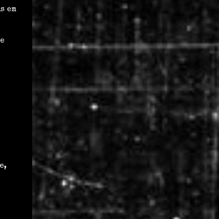
s em
e
e,